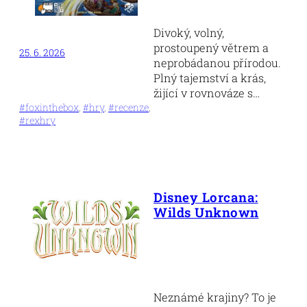
Divoký, volný,
prostoupený větrem a
25. 6. 2026
neprobádanou přírodou.
Plný tajemství a krás,
žijící v rovnováze s…
#foxinthebox
, 
#hry
, 
#recenze
, 
#rexhry
Disney Lorcana:
Wilds Unknown
Neznámé krajiny? To je