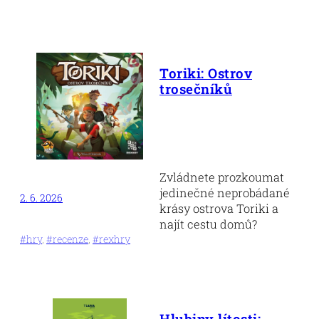
Toriki: Ostrov
trosečníků
Zvládnete prozkoumat
jedinečné neprobádané
2. 6. 2026
krásy ostrova Toriki a
najít cestu domů?
#hry
, 
#recenze
, 
#rexhry
Hlubiny lítosti: