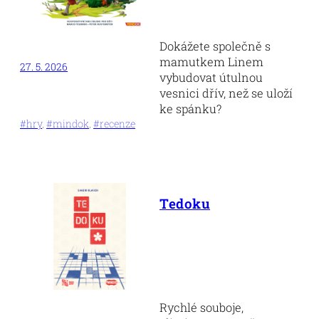
Dokážete společně s
mamutkem Linem
27. 5. 2026
vybudovat útulnou
vesnici dřív, než se uloží
ke spánku?
#hry
, 
#mindok
, 
#recenze
Tedoku
Rychlé souboje,