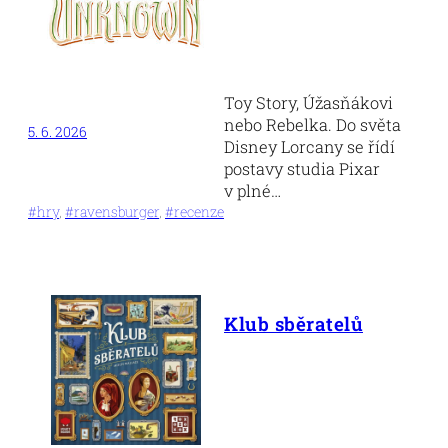
Toy Story, Úžasňákovi
nebo Rebelka. Do světa
5. 6. 2026
Disney Lorcany se řídí
postavy studia Pixar
v plné…
#hry
, 
#ravensburger
, 
#recenze
Klub sběratelů