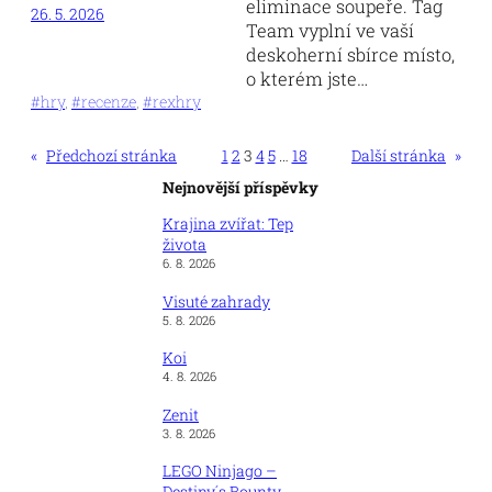
eliminace soupeře. Tag
26. 5. 2026
Team vyplní ve vaší
deskoherní sbírce místo,
o kterém jste…
#hry
, 
#recenze
, 
#rexhry
«
Předchozí stránka
1
2
3
4
5
…
18
Další stránka
»
Nejnovější příspěvky
Krajina zvířat: Tep
života
6. 8. 2026
Visuté zahrady
5. 8. 2026
Koi
4. 8. 2026
Zenit
3. 8. 2026
LEGO Ninjago –
Destiny´s Bounty