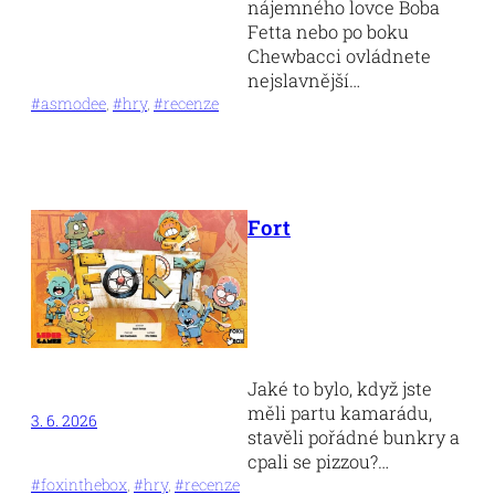
nájemného lovce Boba
Fetta nebo po boku
Chewbacci ovládnete
nejslavnější…
#asmodee
, 
#hry
, 
#recenze
Fort
Jaké to bylo, když jste
měli partu kamarádu,
3. 6. 2026
stavěli pořádné bunkry a
cpali se pizzou?…
#foxinthebox
, 
#hry
, 
#recenze