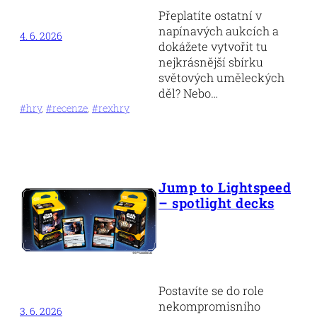
Přeplatíte ostatní v
napínavých aukcích a
4. 6. 2026
dokážete vytvořit tu
nejkrásnější sbírku
světových uměleckých
děl? Nebo…
#hry
, 
#recenze
, 
#rexhry
Jump to Lightspeed
– spotlight decks
Postavíte se do role
nekompromisního
3. 6. 2026