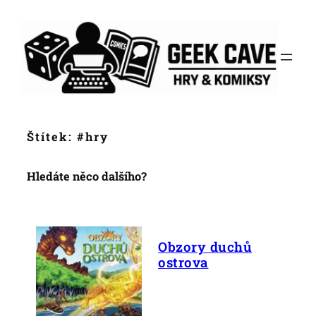
Přeskočit
na
obsah
Štítek:
#hry
Hledáte něco dalšího?
Obzory duchů
ostrova