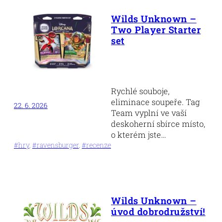
Wilds Unknown –
Two Player Starter
set
Rychlé souboje,
eliminace soupeře. Tag
22. 6. 2026
Team vyplní ve vaší
deskoherní sbírce místo,
o kterém jste…
#hry
, 
#ravensburger
, 
#recenze
Wilds Unknown –
úvod dobrodružství!