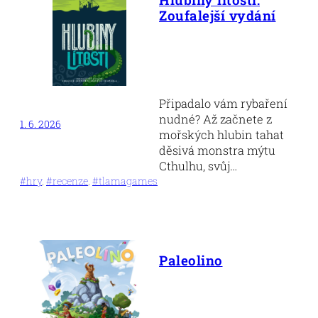
Zoufalejší vydání
Připadalo vám rybaření
nudné? Až začnete z
1. 6. 2026
mořských hlubin tahat
děsivá monstra mýtu
Cthulhu, svůj…
#hry
, 
#recenze
, 
#tlamagames
Paleolino