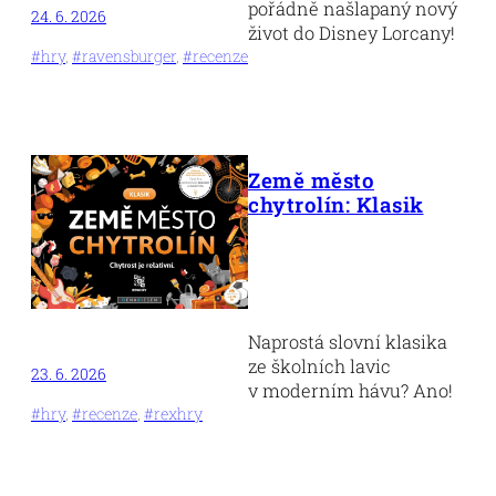
pořádně našlapaný nový
24. 6. 2026
život do Disney Lorcany!
#hry
, 
#ravensburger
, 
#recenze
Země město
chytrolín: Klasik
Naprostá slovní klasika
ze školních lavic
23. 6. 2026
v moderním hávu? Ano!
#hry
, 
#recenze
, 
#rexhry